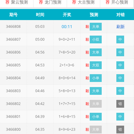
荐
聚云预测
荐
龙门预测
荐
大古预测
荐
开心预测
期号
时间
开奖
预测
对错
00
:
10
刷新
3466808
05:03
殺
大单
3466807
05:00
9+0+2=11
殺
小双
中
3466806
04:56
7+8+5=20
殺
大单
中
3466805
04:53
2+1+3=6
殺
大双
中
3466804
04:49
8+0+6=14
殺
小单
中
3466803
04:46
5+8+0=13
殺
大单
中
3466802
04:42
1+7+7=15
殺
大单
错
3466801
04:39
1+6+8=15
殺
小单
中
3466800
04:35
8+9+6=23
殺
大单
错