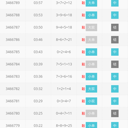
3466789
03:57
3+7+2=12
殺
大单
中
3466788
03:53
3+9+6=18
殺
小单
中
3466787
03:50
9+4+5=18
殺
大双
错
3466786
03:46
8+6+7=21
殺
大单
错
3466785
03:43
0+2+4=6
殺
小单
中
3466784
03:39
7+5+1=13
殺
小单
错
3466783
03:36
7+3+6=16
殺
小单
中
3466782
03:32
1+2+1=4
殺
大双
中
3466781
03:29
0+3+4=7
殺
小双
中
3466780
03:25
0+4+7=11
殺
小单
错
3466779
03:22
8+8+9=25
殺
小单
中