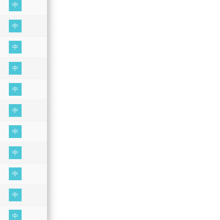
中
中
中
中
中
中
中
中
中
中
中