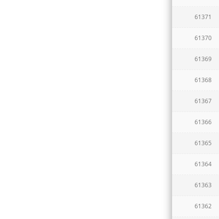
61371
61370
61369
61368
61367
61366
61365
61364
61363
61362