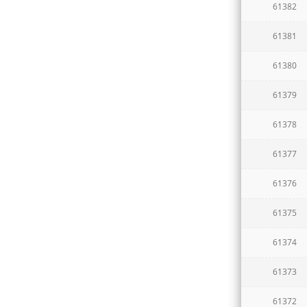
61382
61381
61380
61379
61378
61377
61376
61375
61374
61373
61372