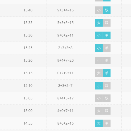
15:40
9+3+4=16
小
双
15:35
5+5+5=15
大
双
15:30
9+0+2=11
小
单
15:25
2+3+3=8
小
单
15:20
9+4+7=20
小
单
15:15
0+2+9=11
大
单
15:10
2+3+2=7
小
双
15:05
8+4+5=17
小
双
15:00
4+0+7=11
大
双
14:55
8+6+2=16
大
单