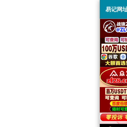
易记网址：