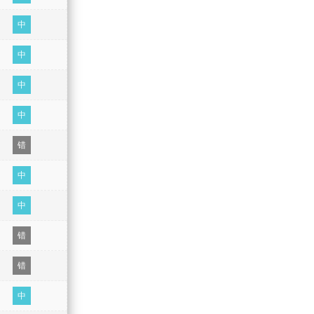
中
中
中
中
错
中
中
错
错
中