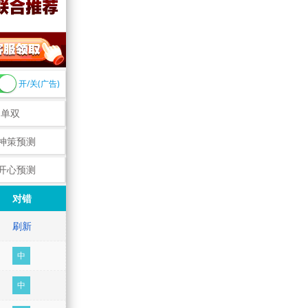
开/关(广告)
单双
神策预测
开心预测
对错
刷新
中
中