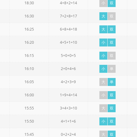
18:30
4+8+2=14
小
双
16:30
7+2+8=17
大
双
16:25
6+8+4=18
大
双
16:20
4+5+1=10
小
双
16:15
5+0+0=5
小
双
16:10
2+0+4=6
小
单
16:05
4+2+3=9
大
单
16:00
1+9+4=14
小
双
15:55
3+4+3=10
大
双
15:50
4+1+1=6
小
双
15:45
0+2+2=4
大
双