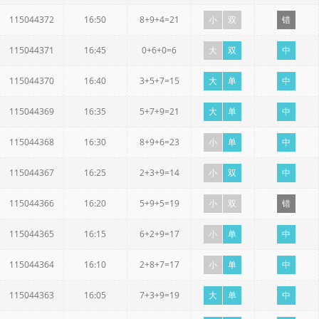
115044372
16:50
8+9+4=21
小
双
错
115044371
16:45
0+6+0=6
大
双
中
115044370
16:40
3+5+7=15
大
单
中
115044369
16:35
5+7+9=21
大
单
中
115044368
16:30
8+9+6=23
小
单
中
115044367
16:25
2+3+9=14
小
双
中
115044366
16:20
5+9+5=19
小
双
错
115044365
16:15
6+2+9=17
小
单
中
115044364
16:10
2+8+7=17
小
单
中
115044363
16:05
7+3+9=19
大
单
中