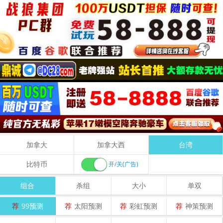
加拿大
加拿大西
台湾
比特币
开/关(广告)
组合
杀组
大小
单双
荐
99预测
荐
太阳预测
荐
彩虹预测
荐
神策预测