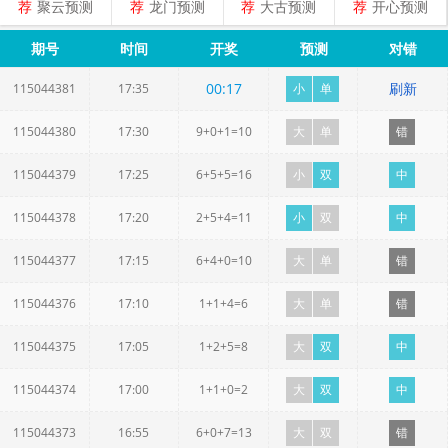
荐
聚云预测
荐
龙门预测
荐
大古预测
荐
开心预测
期号
时间
开奖
预测
对错
00
:
16
刷新
115044381
17:35
小
单
115044380
17:30
9+0+1=10
大
单
错
115044379
17:25
6+5+5=16
小
双
中
115044378
17:20
2+5+4=11
小
双
中
115044377
17:15
6+4+0=10
大
单
错
115044376
17:10
1+1+4=6
大
单
错
115044375
17:05
1+2+5=8
大
双
中
115044374
17:00
1+1+0=2
大
双
中
115044373
16:55
6+0+7=13
大
双
错