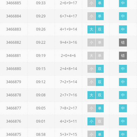
3466885
09:33
2+6+9=17
小
单
中
3466884
09:29
6+7+4=17
小
单
中
3466883
09:26
4+1+9=14
大
双
中
3466882
09:22
9+4+3=16
小
单
错
3466881
09:19
2+0+4=6
大
单
错
3466880
09:15
2+4+8=14
小
双
中
3466879
09:12
7+2+5=14
小
双
中
3466878
09:08
2+7+7=16
大
双
中
3466877
09:05
7+8+2=17
小
单
中
3466876
09:01
4+2+5=11
小
双
中
3466875
08:58
5+3+7=15
小
单
中