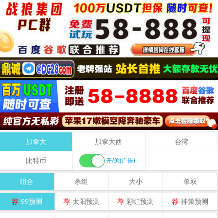
加拿大
加拿大西
台湾
比特币
开/关(广告)
组合
杀组
大小
单双
荐
99预测
荐
太阳预测
荐
彩虹预测
荐
神策预测